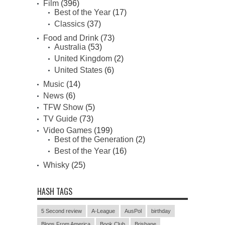
Film
(396)
Best of the Year
(17)
Classics
(37)
Food and Drink
(73)
Australia
(53)
United Kingdom
(2)
United States
(6)
Music
(14)
News
(6)
TFW Show
(5)
TV Guide
(73)
Video Games
(199)
Best of the Generation
(2)
Best of the Year
(16)
Whisky
(25)
HASH TAGS
5 Second review
A-League
AusPol
birthday
Blogs From America
Book Club
Brisbane