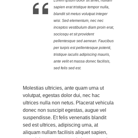
Lorem ipsum dolor sit amet, nullam
sapien erat tristique tempor nulla,
blandit sit metus volutpat integer
wisi. Sed elementum, nec nec
inceptos vestibulum diam proin erat,
sociosqu et sit provident
pellentesque sed aenean. Faucibus
per turpis est pellentesque potenti,
tristique iaculis adipiscing mauris,
ante velit et massa donec facilisis,
sed felis sed est.
Molestias ultricies, ante quam urna ut
volutpat, egestas dolor dui, nec hac
ultrices nulla non netus. Placerat vehicula
donec non suscipit egestas, augue vel
suspendisse. Et felis venenatis blandit
sed est ultrices, adipiscing urna, at
aliquam nullam facilisis aliquet sapien,