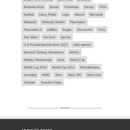
Brisbane Roar
Brunei
Christmas
Disney
FIFA
football
Harry Potter
Lego
Marvel
Microsoft
Nintendo
Nintendo Switch
Playstation
Playstation 4
politics
Rugby
Socceroos
Sony
Star Wars
Survivor
top ten
U.S Presidential Elections 2012
video games
Western Sydney Wanderers
whisky
Whisky Wednesday
work
World Cup
World Cup 2010
World Cup 2014
Wrestlemania
wrestling
WWE
Xbox
Xbox 360
Xbox One
Youtube
Youtube Friday